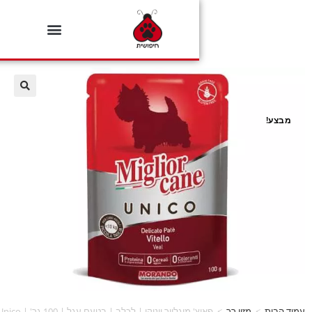
0
מזון רך
>
פאוץ' מיגליור יוניקו | לכלב | בטעם עגל | 100 גר' | Miglior Cane Unico